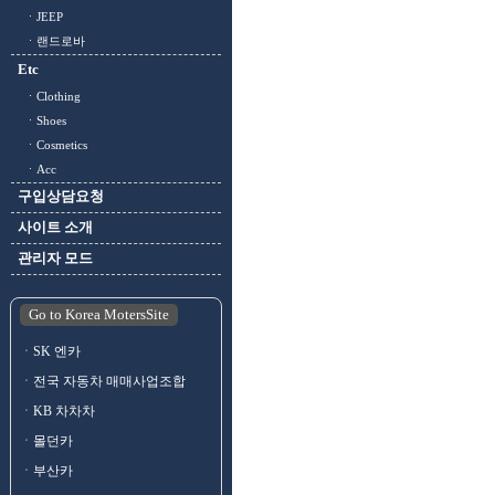
ㆍJEEP
ㆍ랜드로바
Etc
ㆍClothing
ㆍShoes
ㆍCosmetics
ㆍAcc
구입상담요청
사이트 소개
관리자 모드
Go to Korea MotersSite
ㆍSK 엔카
ㆍ전국 자동차 매매사업조합
ㆍKB 차차차
ㆍ몰던카
ㆍ부산카