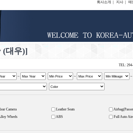
회사소개
|
지사
|
매
 (대우)]
TEL: 294
~
~
Rear Camera
Leather Seats
Airbag(Passe
lloy Wheels
ABS
Full Auto Air