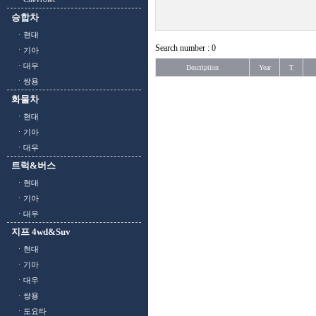
승합차
ㆍ현대
Search number : 0
ㆍ기아
ㆍ대우
Description
Year
T
ㆍ쌍용
화물차
ㆍ현대
ㆍ기아
ㆍ대우
트럭&버스
ㆍ현대
ㆍ기아
ㆍ대우
지프 4wd&Suv
ㆍ현대
ㆍ기아
ㆍ대우
ㆍ쌍용
ㆍ도요타