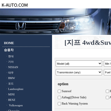
[지프 4wd&Suv
HOME
승용차
ㆍ현대
ㆍ기아
ㆍNISSAN
ㆍ대우
ㆍBMW
option
ㆍ포드
ㆍLamborghini
Sunroof
ㆍMINI
Airbag((Driver Side)
A
ㆍBENZ
Back Warning System
ㆍ Volkswagen
ㆍChevrolet