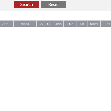
Color
MODEL
A/C
P/S
VIDEO
NEW
Cap
Reserve
No