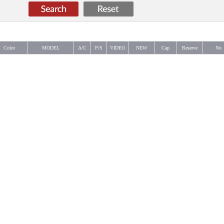
Color
MODEL
A/C
P/S
VIDEO
NEW
Cap
Reserve
No