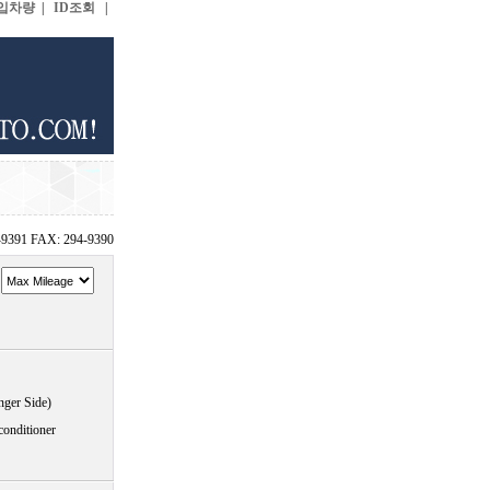
입차량
|
ID조회
|
-9391 FAX: 294-9390
~
nger Side)
conditioner