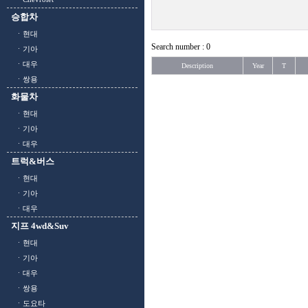
승합차
ㆍ현대
Search number : 0
ㆍ기아
ㆍ대우
Description
Year
T
ㆍ쌍용
화물차
ㆍ현대
ㆍ기아
ㆍ대우
트럭&버스
ㆍ현대
ㆍ기아
ㆍ대우
지프 4wd&Suv
ㆍ현대
ㆍ기아
ㆍ대우
ㆍ쌍용
ㆍ도요타