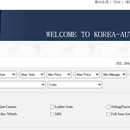
회사소개
|
지사
|
매
TEL: 294
~
~
Rear Camera
Leather Seats
Airbag(Passe
lloy Wheels
ABS
Full Auto Air