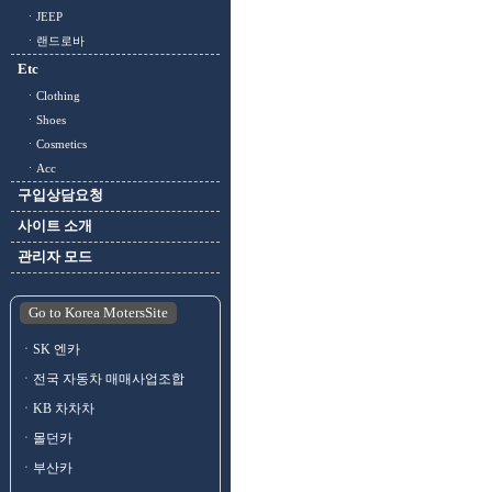
ㆍJEEP
ㆍ랜드로바
Etc
ㆍClothing
ㆍShoes
ㆍCosmetics
ㆍAcc
구입상담요청
사이트 소개
관리자 모드
Go to Korea MotersSite
ㆍSK 엔카
ㆍ전국 자동차 매매사업조합
ㆍKB 차차차
ㆍ몰던카
ㆍ부산카