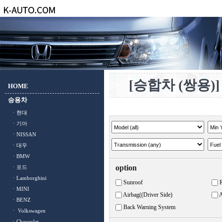
[승합차 (쌍용)]
HOME
승용차
ㆍ현대
ㆍ기아
ㆍNISSAN
ㆍ대우
ㆍBMW
option
ㆍ포드
ㆍLamborghini
Sunroof
ㆍMINI
Airbag((Driver Side)
A
ㆍBENZ
Back Warning System
ㆍ Volkswagen
ㆍChevrolet