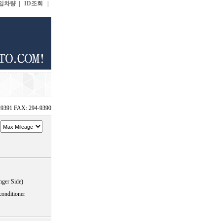
입차량
|
ID조회
|
-9391 FAX: 294-9390
~
nger Side)
conditioner