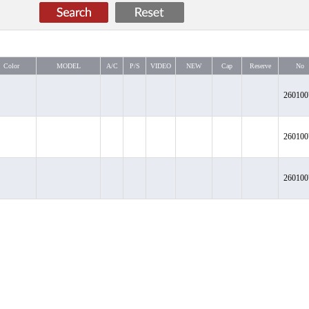
Color
MODEL
A/C
P/S
VIDEO
NEW
Cap
Reserve
No
260100
260100
260100