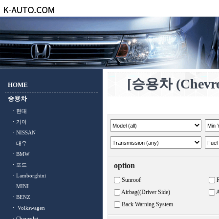
[승용차 (Chevrol
HOME
승용차
ㆍ현대
ㆍ기아
ㆍNISSAN
ㆍ대우
ㆍBMW
option
ㆍ포드
ㆍLamborghini
Sunroof
ㆍMINI
Airbag((Driver Side)
A
ㆍBENZ
Back Warning System
ㆍ Volkswagen
ㆍChevrolet