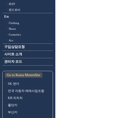
ㆍJEEP
ㆍ랜드로바
Etc
ㆍClothing
ㆍShoes
ㆍCosmetics
ㆍAcc
구입상담요청
사이트 소개
관리자 모드
Go to Korea MotersSite
ㆍSK 엔카
ㆍ전국 자동차 매매사업조합
ㆍKB 차차차
ㆍ몰던카
ㆍ부산카