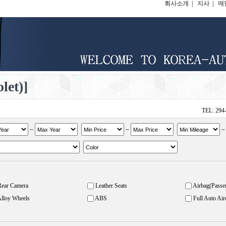
회사소개
|
지사
|
매
et)]
TEL: 294
~
~
Rear Camera
Leather Seats
Airbag(Passe
lloy Wheels
ABS
Full Auto Air