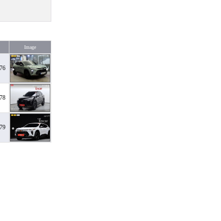
Image
76
78
79